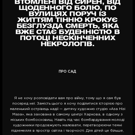
ВТОМЛЕНІ ВІД СИРЕН, ВІД
ЩОДЕННОГО БОЛЮ, ПО
ВУЛИЦЯХ ПОРУЧ ІЗ
ЖИТТЯМ ТІННЮ КРОКУЄ
БЕЗГЛУЗДА СМЕРТЬ, ЯКА
ВЖЕ СТАЄ БУДЕННІСТЮ В
ПОТОЦІ НЕСКІНЧЕННИХ
НЕКРОЛОГІВ.
ПРО САД
Я не хочу розповідати вам про війну, тому що я сам був
посеред неї. Замість цього я хочу поділитися історією про
маленький острівець надії — дитячу художню студію «Аза Нізі
Маза», яка захована в самому центрі Харкова, в одному з
міських бомбосховищ. Навіть під час бомбардування молоді
художники продовжують малювати, перетворюючи темні
підземелля в простір світла і творчості. Для дітей це більше,