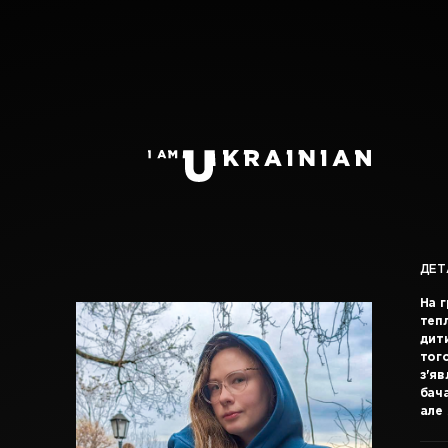
ДЕТ
На 
теп
дити
того
з'яв
бача
але 