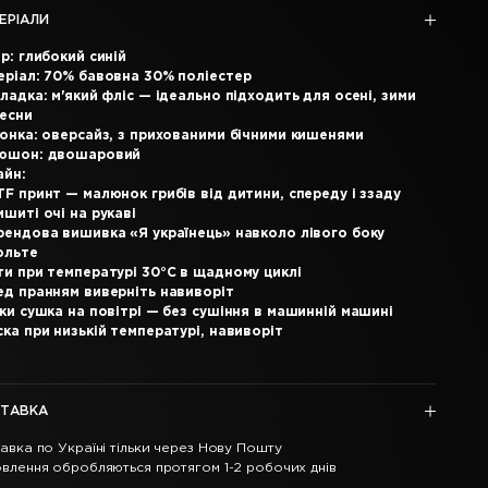
ЕРІАЛИ
р: глибокий синій
еріал: 70% бавовна 30% поліестер
ладка: м'який фліс — ідеально підходить для осені, зими
весни
гонка: оверсайз, з прихованими бічними кишенями
юшон: двошаровий
айн:
F принт — малюнок грибів від дитини, спереду і ззаду
шиті очі на рукаві
рендова вишивка «Я українець» навколо лівого боку
ольте
ти при температурі 30°C в щадному циклі
ед пранням виверніть навиворіт
ки сушка на повітрі — без сушіння в машинній машині
ка при низькій температурі, навиворіт
ТАВКА
авка по Україні тільки через Нову Пошту
влення обробляються протягом 1-2 робочих днів