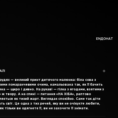
EN
ДОНАТ
АЛІ
грудях — великий принт дитячого малюнка: біла сова з
лими помаранчевими очима, намальована так, як її бачить
на — щиро і дивно. На рукаві — гілка з ягодами, взятими з
 ж твору. А на спині — питання «НА ХІБА», раптово
ляється як тихий жарт. Виглядає спокійно. Саме так діти
ть світ. Це одна з тих речей, яку ви не очікуєте любити,
як тільки ви одягнете її, ви не захочете її знімати.