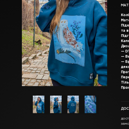
МАТ
Колі
Мат
Підк
та 
Під
Кап
Диз
— DT
— Ви
— Б
дек
Пра
Пер
Тіль
Прас
ДОС
дост
замо