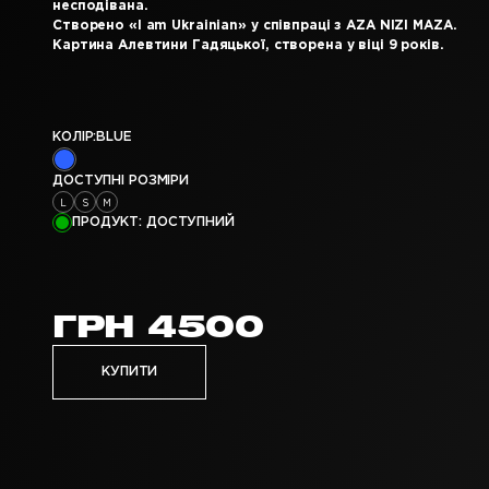
несподівана.
Створено «I am Ukrainian» у співпраці з AZA NIZI MAZA.
Картина Алевтини Гадяцької, створена у віці 9 років.
КОЛІР:
BLUE
ДОСТУПНІ РОЗМІРИ
L
S
M
ПРОДУКТ:
ДОСТУПНИЙ
ГРН
4500
КУПИТИ